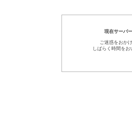
現在サーバ
ご迷惑をおか
しばらく時間をお