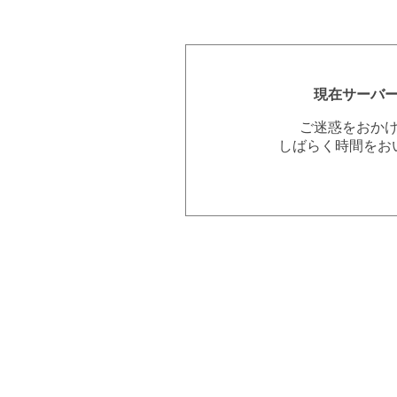
現在サーバ
ご迷惑をおか
しばらく時間をお