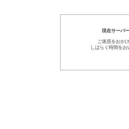
現在サーバ
ご迷惑をおか
しばらく時間をお