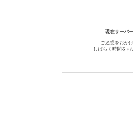
現在サーバ
ご迷惑をおか
しばらく時間をお