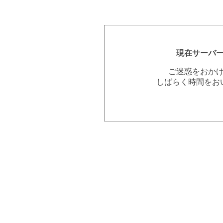
現在サーバ
ご迷惑をおか
しばらく時間をお