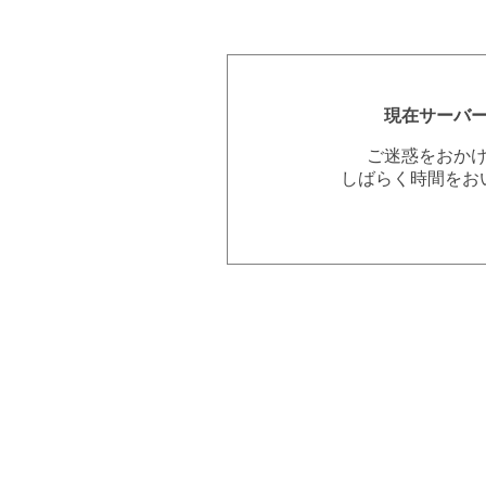
現在サーバ
ご迷惑をおか
しばらく時間をお