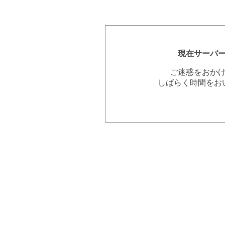
現在サーバ
ご迷惑をおか
しばらく時間をお