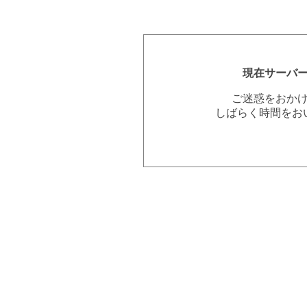
現在サーバ
ご迷惑をおか
しばらく時間をお