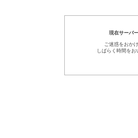
現在サーバ
ご迷惑をおか
しばらく時間をお