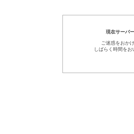
現在サーバ
ご迷惑をおか
しばらく時間をお