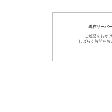
現在サーバ
ご迷惑をおか
しばらく時間をお