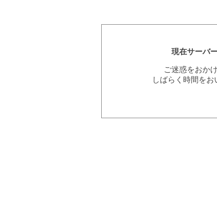
現在サーバ
ご迷惑をおか
しばらく時間をお