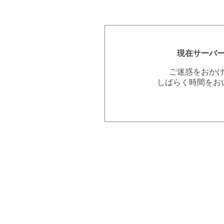
現在サーバ
ご迷惑をおか
しばらく時間をお