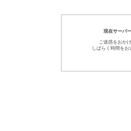
現在サーバ
ご迷惑をおか
しばらく時間をお