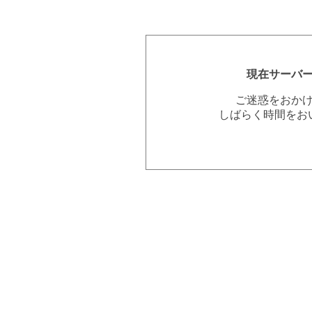
現在サーバ
ご迷惑をおか
しばらく時間をお