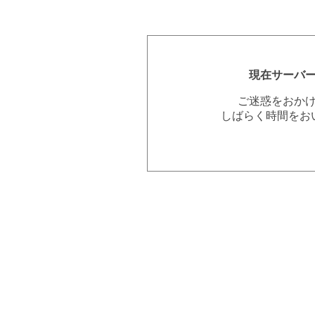
現在サーバ
ご迷惑をおか
しばらく時間をお