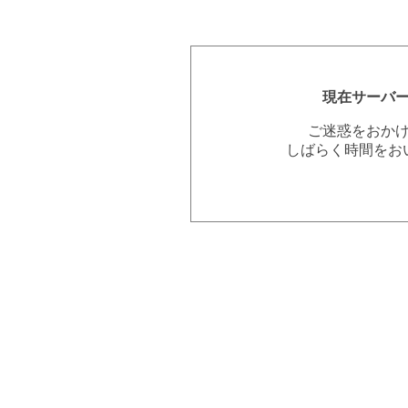
現在サーバ
ご迷惑をおか
しばらく時間をお