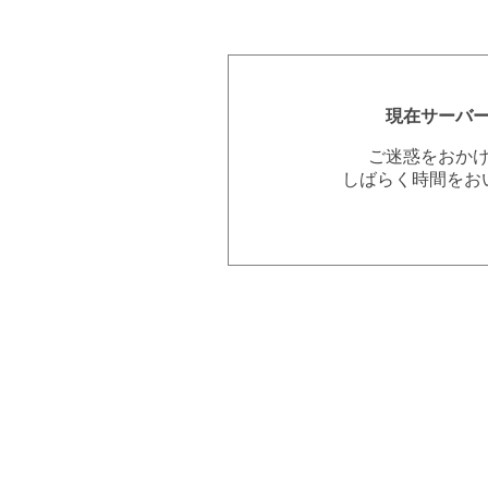
現在サーバ
ご迷惑をおか
しばらく時間をお