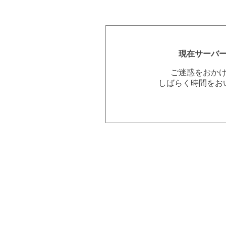
現在サーバ
ご迷惑をおか
しばらく時間をお