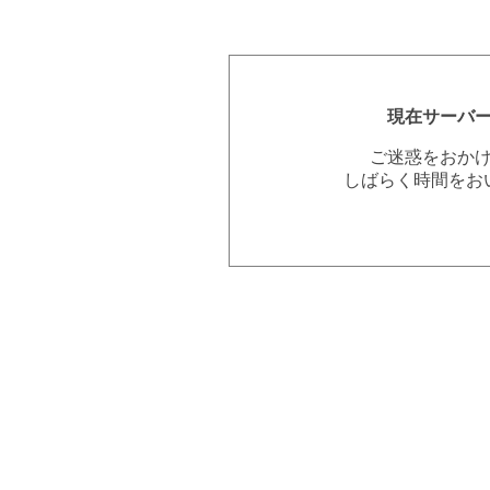
現在サーバ
ご迷惑をおか
しばらく時間をお