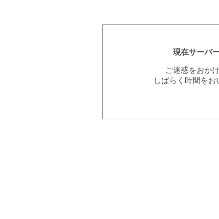
現在サーバ
ご迷惑をおか
しばらく時間をお