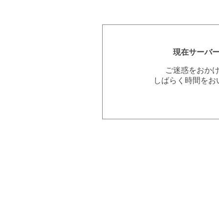
現在サーバ
ご迷惑をおか
しばらく時間をお