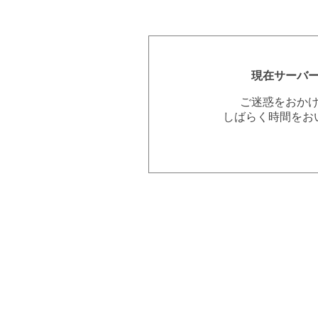
現在サーバ
ご迷惑をおか
しばらく時間をお