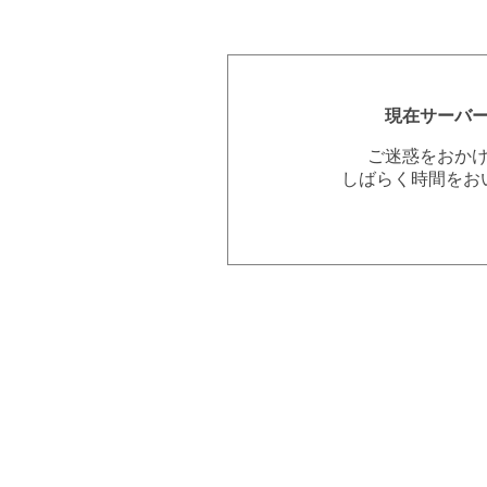
現在サーバ
ご迷惑をおか
しばらく時間をお