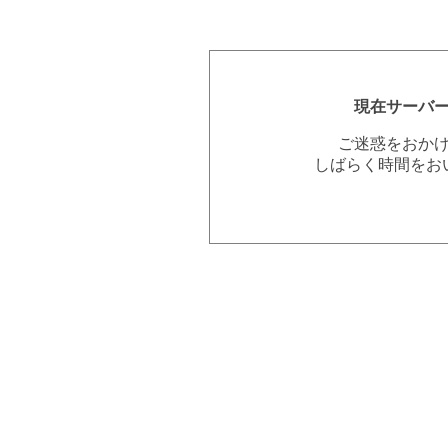
現在サーバ
ご迷惑をおか
しばらく時間をお