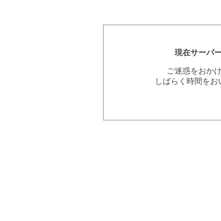
現在サーバ
ご迷惑をおか
しばらく時間をお