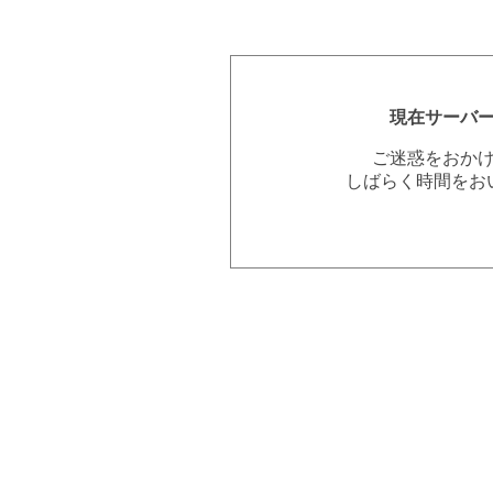
現在サーバ
ご迷惑をおか
しばらく時間をお