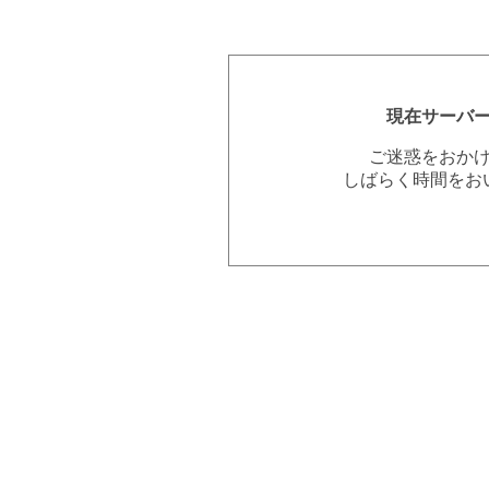
現在サーバ
ご迷惑をおか
しばらく時間をお