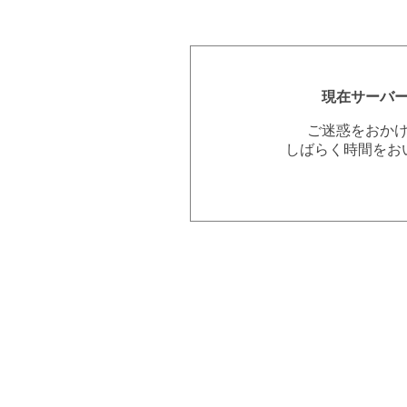
現在サーバ
ご迷惑をおか
しばらく時間をお