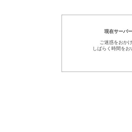
現在サーバ
ご迷惑をおか
しばらく時間をお