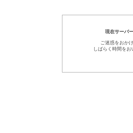
現在サーバ
ご迷惑をおか
しばらく時間をお