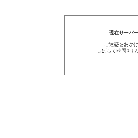
現在サーバ
ご迷惑をおか
しばらく時間をお