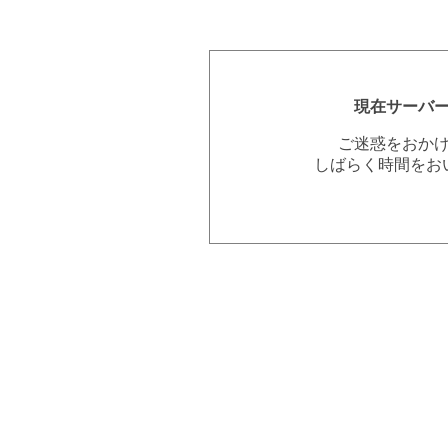
現在サーバ
ご迷惑をおか
しばらく時間をお