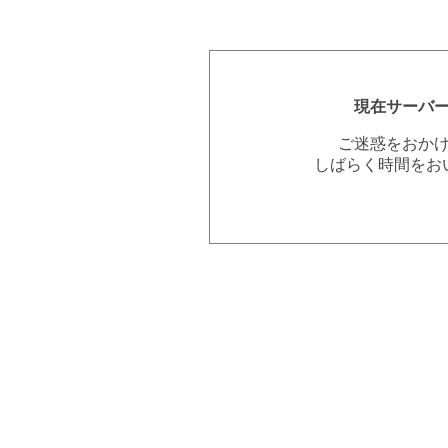
現在サーバ
ご迷惑をおか
しばらく時間をお