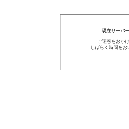
現在サーバ
ご迷惑をおか
しばらく時間をお