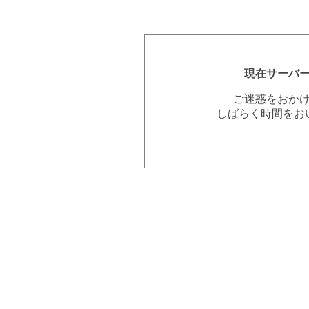
現在サーバ
ご迷惑をおか
しばらく時間をお