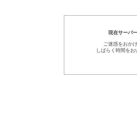
現在サーバ
ご迷惑をおか
しばらく時間をお