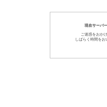
現在サーバ
ご迷惑をおか
しばらく時間をお