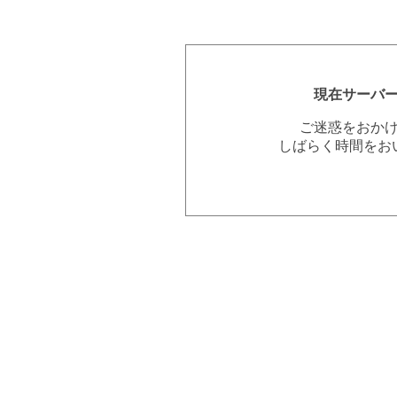
現在サーバ
ご迷惑をおか
しばらく時間をお