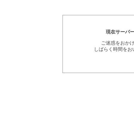
現在サーバ
ご迷惑をおか
しばらく時間をお