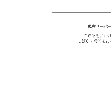
現在サーバ
ご迷惑をおか
しばらく時間をお