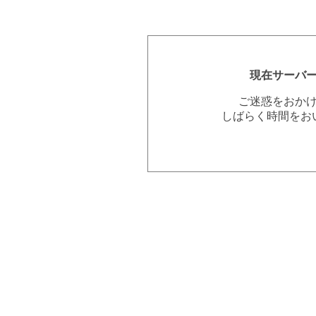
現在サーバ
ご迷惑をおか
しばらく時間をお