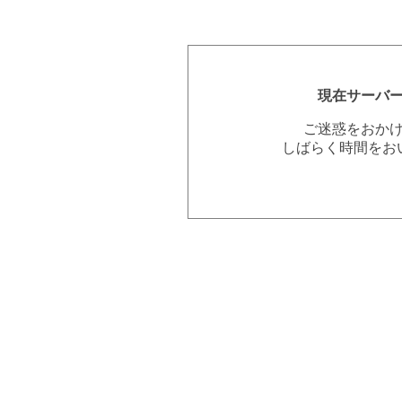
現在サーバ
ご迷惑をおか
しばらく時間をお