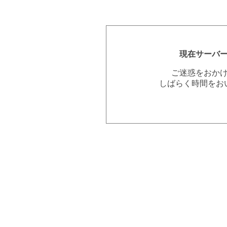
現在サーバ
ご迷惑をおか
しばらく時間をお