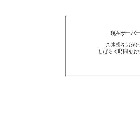
現在サーバ
ご迷惑をおか
しばらく時間をお