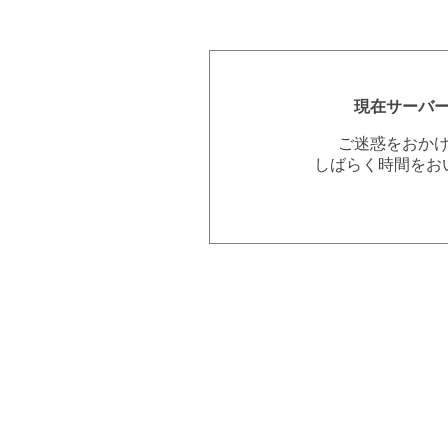
現在サーバ
ご迷惑をおか
しばらく時間をお