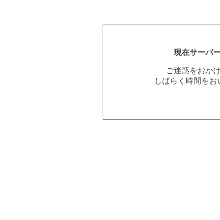
現在サーバ
ご迷惑をおか
しばらく時間をお