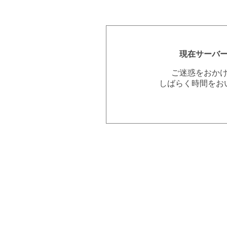
現在サーバ
ご迷惑をおか
しばらく時間をお