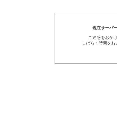
現在サーバ
ご迷惑をおか
しばらく時間をお