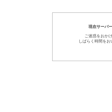
現在サーバ
ご迷惑をおか
しばらく時間をお